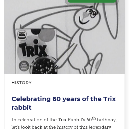
HISTORY
Celebrating 60 years of the Trix
rabbit
th
In celebration of the Trix Rabbit’s 60
birthday,
let’s look back at the history of this legendary