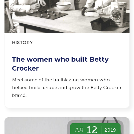
HISTORY
The women who built Betty
Crocker
Meet some of the trailblazing women who
helped build, shape and grow the Betty Crocker
brand.
12
八月
2019